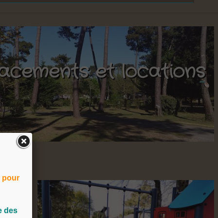
acements et locations
s pour
e des