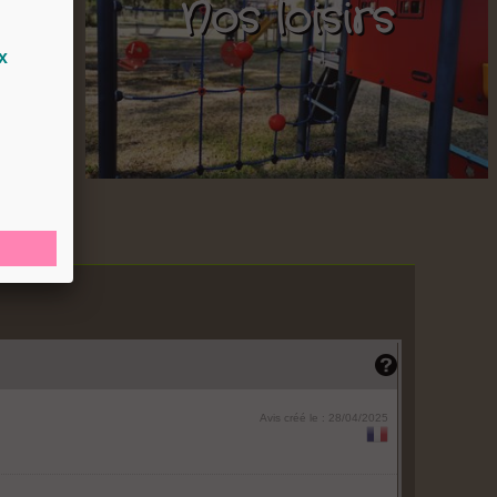
Nos loisirs
s
x