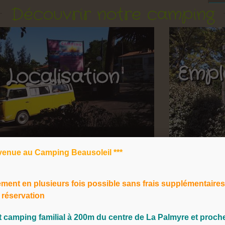
re camping vous permettra d'oublier votre voiture
Découvrir notre camping
iter à pied ou à vélo de la plage, des sentiers de
s, des restaurants et des nombreuses animations
t bungalows à La Palmyre
Empl
Localisation
lacements
pour tente, caravane ou camping-car
ettent de camper en toute tranquillité.
-homes
et nos
bungalows toilés
vous offrant un
r jusqu'à 5 personnes.
ille
venue au Camping Beausoleil ***
nvite à partager en famille et entre amis une
ffée, pataugeoire, mini-club enfants, aire de jeux,
ement en plusieurs fois
possible sans frais supplémentaire
 réservation
ivilégiée à La Palmyre, posez vos valises et oubliez
it camping familial à
200m du centre de La Palmyre et proch