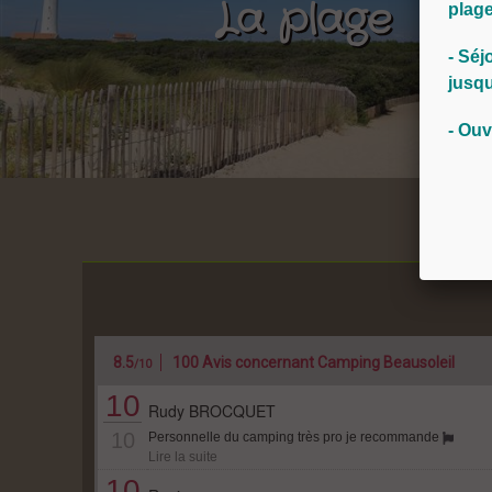
La plage
la voiture le temps de votre séjour. Ic
plage
les commerces, les restaurants, les a
- Séj
jusqu
En pleine nature
Les plages de sable fin, des kilomè
- Ouv
Palmyre, vous attendent et vous pr