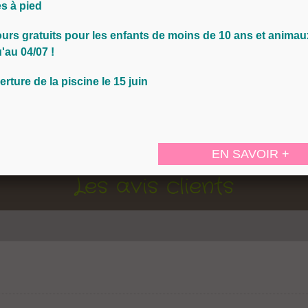
Infos pratique
i, tout se fait à pied ou à vélo : la plage, le marché,
s à pied
nimations estivales...
ours
gratuits pour les
enfants de moins de 10 ans et animau
'au 04/07 !
tres de pistes cyclables sous les pins Le Zoo de La
erture de la piscine le 15 juin
omettent de merveilleux souvenirs de vacances.
EN SAVOIR +
Les avis clients