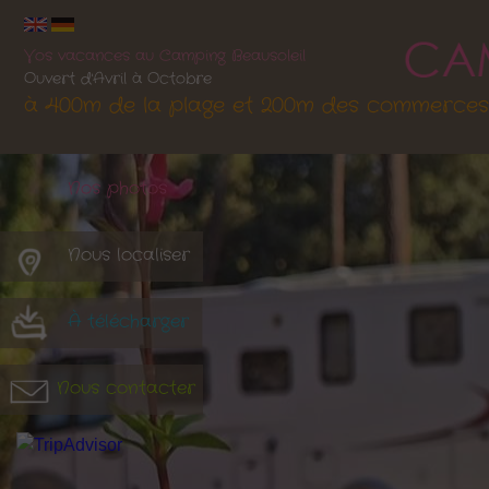
Vos vacances au Camping Beausoleil
Ouvert d'Avril à Octobre
à 400m de la plage et 200m des commerces
Nos photos
Nous localiser
À télécharger
Nous contacter