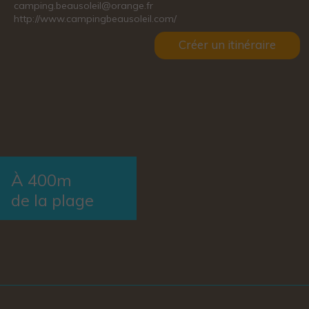
camping.beausoleil@orange.fr
http://www.campingbeausoleil.com/
Créer un itinéraire
À 400m
de la plage