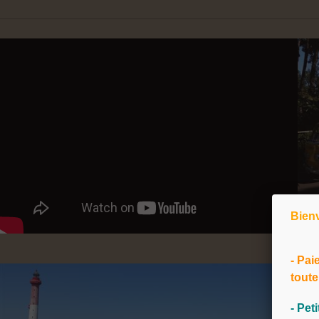
La situation exceptionnelle de not
le temps de votre séjour et de prof
balades, du marché, des commerce
proposées l'été.
Emplacements camping, mobil homes e
Sur 4 hectares de pinède, des
emp
alternant ombre et soleil vous perm
Découvrez égalements nos
mobil
confort optimal et pouvant accueilli
Des vacances détente pour toute la fam
Bien
Le Camping Beausoleil *** vous i
multitude d'activités : piscine chau
- Pai
terrain de pétanque...
toute
Venez profiter de notre situation pr
- Pet