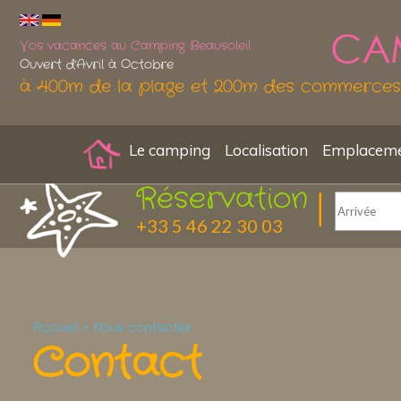
Vos vacances au Camping Beausoleil
Ouvert d'Avril à Octobre
à 400m de la plage et 200m des commerces
Le camping
Localisation
Emplacemen
Réservation
+33 5 46 22 30 03
Accueil
>
Nous contacter
Contact