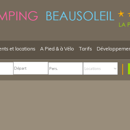
ts et locations
A Pied & à Vélo
Tarifs
Développemen