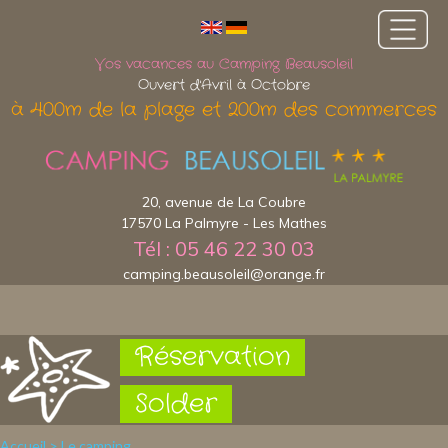
Vos vacances au Camping Beausoleil
Ouvert d'Avril à Octobre
à 400m de la plage et 200m des commerces
20, avenue de La Coubre
17570 La Palmyre - Les Mathes
Tél : 05 46 22 30 03
camping.beausoleil@orange.fr
Réservation
Solder
Accueil
>
Le camping