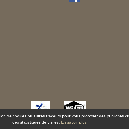
ation de cookies ou autres traceurs pour vous proposer des publicités ci
Mentions légales
-
Plan du site
-
Protection des données personnelle
des statistiques de visites.
En savoir plus
ion et référencement Site internet E-comouest - La Palmyre - Les 