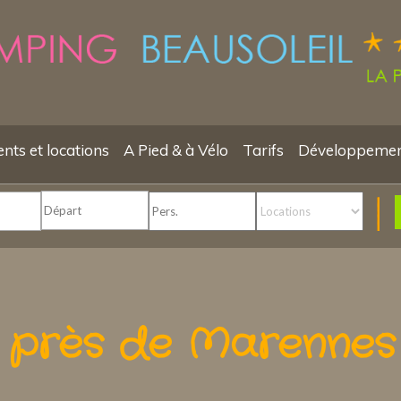
ts et locations
A Pied & à Vélo
Tarifs
Développemen
s près de Marennes