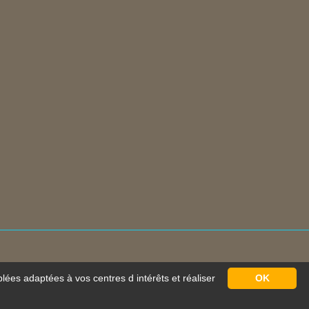
blées adaptées à vos centres d intérêts et réaliser
OK
s
Mathes