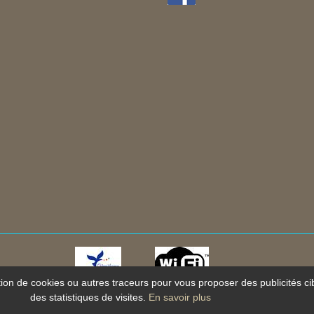
ation de cookies ou autres traceurs pour vous proposer des publicités ci
Mentions légales
-
Plan du site
-
Protection des données personnelle
des statistiques de visites.
En savoir plus
ion et référencement Site internet E-comouest - La Palmyre - Les 