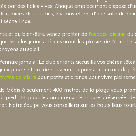
ités par des haies vives. Chaque emplacement dispose d'u
e cabines de douches, lavabos et wc, d'une salle de bain
et sèche-linge.
nte et du bien-être, venez profiter de
l'espace piscine
du c
ue les plus jeunes découvriront les plaisirs de l'eau dan
 rayons du soleil.
ennuie jamais ! Le club enfants accueille vos chères têtes
e jeux pour se faire de nouveaux copains. Le terrain de pét
tivités de loisirs
pour petits et grands pour vivre pleineme
 de Médis à seulement 400 mètres de la plage vous promet
 à pied... Et pour les amoureux de nature préservée, d
r. Notre équipe vous conseillera sur les hauts lieux touri