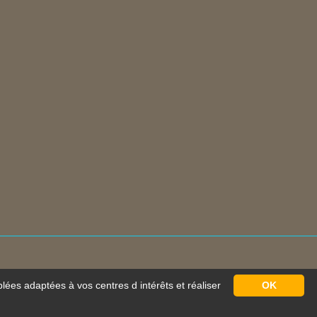
blées adaptées à vos centres d intérêts et réaliser
OK
s
Mathes