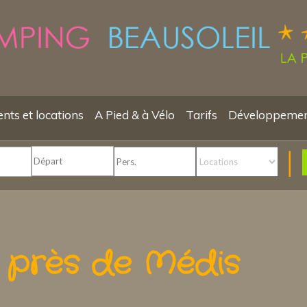
ts et locations
A Pied & à Vélo
Tarifs
Développemen
s près de Médis