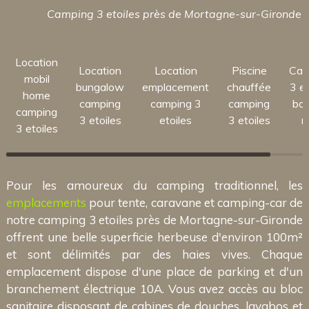
Camping 3 etoiles près de Mortagne-sur-Gironde
Location
Location
Location
Piscine
Cam
mobil
bungalow
emplacement
chauffée
3 et
home
camping
camping 3
camping
bor
camping
3 etoiles
etoiles
3 etoiles
m
3 etoiles
Pour les amoureux du camping traditionnel, les
emplacements
pour tente, caravane et camping-car de
notre camping 3 etoiles près de Mortagne-sur-Gironde
offrent une belle superficie herbeuse d'environ 100m²
et sont délimités par des haies vives. Chaque
emplacement dispose d'une place de parking et d'un
branchement électrique 10A. Vous avez accès au bloc
sanitaire disposant de cabines de douches, lavabos et