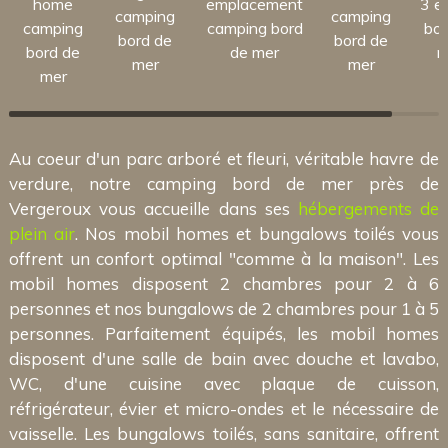
home
emplacement
3 et
camping
camping
camping
camping bord
bor
bord de
bord de
bord de
de mer
m
mer
mer
mer
Au coeur d'un parc arboré et fleuri, véritable havre de
verdure, notre camping bord de mer près de
Vergeroux vous accueille dans ses
hébergements de
plein air
. Nos mobil homes et bungalows toilés vous
offrent un confort optimal "comme à la maison". Les
mobil homes disposent 2 chambres pour 2 à 6
personnes et nos bungalows de 2 chambres pour 1 à 5
personnes. Parfaitement équipés, les mobil homes
disposent d'une salle de bain avec douche et lavabo,
WC, d'une cuisine avec plaque de cuisson,
réfrigérateur, évier et micro-ondes et le nécessaire de
vaisselle. Les bungalows toilés, sans sanitaire, offrent