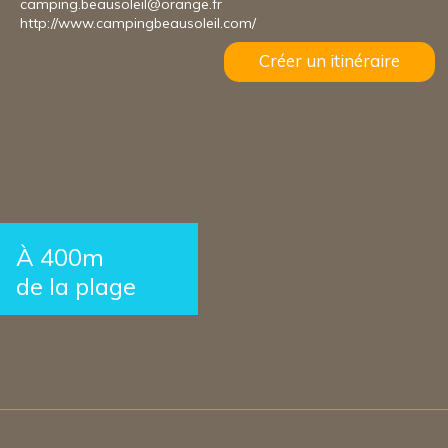
camping.beausoleil@orange.fr
http://www.campingbeausoleil.com/
Créer un itinéraire
À 400m
de la plage