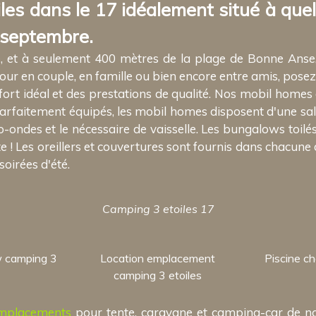
les dans le 17 idéalement situé à que
à septembre.
e, et à seulement 400 mètres de la plage de Bonne Anse
our en couple, en famille ou bien encore entre amis, posez
ort idéal et des prestations de qualité. Nos mobil home
faitement équipés, les mobil homes disposent d'une sall
o-ondes et le nécessaire de vaisselle. Les bungalows toilé
! Les oreillers et couvertures sont fournis dans chacune d
soirées d'été.
Camping 3 etoiles 17
w camping 3
Location emplacement
Piscine c
camping 3 etoiles
mplacements
pour tente, caravane et camping-car de not