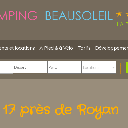
ts et locations
A Pied & à Vélo
Tarifs
Développemen
s 17 près de Royan