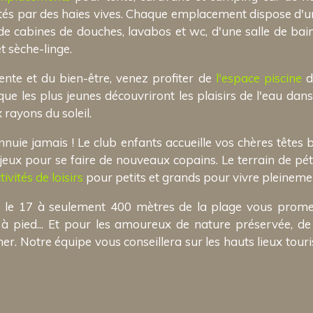
ités par des haies vives. Chaque emplacement dispose d'u
e cabines de douches, lavabos et wc, d'une salle de bain
et sèche-linge.
ente et du bien-être, venez profiter de
l'espace piscine
d
ue les plus jeunes découvriront les plaisirs de l'eau dan
 rayons du soleil.
nuie jamais ! Le club enfants accueille vos chères têtes 
e jeux pour se faire de nouveaux copains. Le terrain de pét
tivités de loisirs
pour petits et grands pour vivre pleineme
s le 17 à seulement 400 mètres de la plage vous promet
 à pied... Et pour les amoureux de nature préservée, d
r. Notre équipe vous conseillera sur les hauts lieux touri