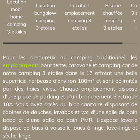
Location
Location
Location
Piscine
Cam
mobil
bungalow
emplacement
chauffée
3 et
home
camping
camping 3
camping
bor
camping
3 etoiles
etoiles
3 etoiles
m
3 etoiles
Pour les amoureux du camping traditionnel, les
emplacements
pour tente, caravane et camping-car de
notre camping 3 etoiles dans le 17 offrent une belle
superficie herbeuse d'environ 100m² et sont délimités
par des haies vives. Chaque emplacement dispose
d'une place de parking et d'un branchement électrique
10A. Vous avez accès au bloc sanitaire disposant de
cabines de douches, lavabos et wc, d'une salle de bain
bébé et d'une salle de bain PMR. L'espace laverie
dispose de bacs à vaisselle, bacs à linge, lave-linge et
sèche-linge.