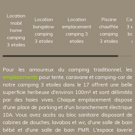
Location
Location
Location
Piscine
Cam
mobil
bungalow
emplacement
chauffée
3 et
home
camping
camping 3
camping
bor
camping
3 etoiles
etoiles
3 etoiles
m
3 etoiles
Pour les amoureux du camping traditionnel, les
emplacements
pour tente, caravane et camping-car de
notre camping 3 etoiles dans le 17 offrent une belle
superficie herbeuse d'environ 100m² et sont délimités
par des haies vives. Chaque emplacement dispose
d'une place de parking et d'un branchement électrique
10A. Vous avez accès au bloc sanitaire disposant de
cabines de douches, lavabos et wc, d'une salle de bain
bébé et d'une salle de bain PMR. L'espace laverie