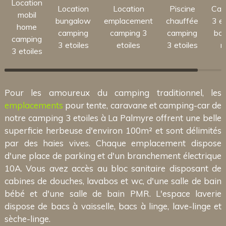
Location
Location
Location
Piscine
Cam
mobil
bungalow
emplacement
chauffée
3 et
home
camping
camping 3
camping
bor
camping
3 etoiles
etoiles
3 etoiles
m
3 etoiles
Pour les amoureux du camping traditionnel, les
emplacements
pour tente, caravane et camping-car de
notre camping 3 etoiles à La Palmyre offrent une belle
superficie herbeuse d'environ 100m² et sont délimités
par des haies vives. Chaque emplacement dispose
d'une place de parking et d'un branchement électrique
10A. Vous avez accès au bloc sanitaire disposant de
cabines de douches, lavabos et wc, d'une salle de bain
bébé et d'une salle de bain PMR. L'espace laverie
dispose de bacs à vaisselle, bacs à linge, lave-linge et
sèche-linge.