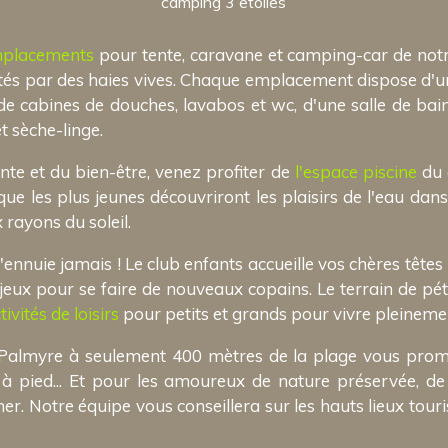
camping 3 etoiles
placements
pour tente, caravane et camping-car de notr
ités par des haies vives. Chaque emplacement dispose d'u
e cabines de douches, lavabos et wc, d'une salle de bain
et sèche-linge.
nte et du bien-être, venez profiter de
l'espace piscine
du 
ue les plus jeunes découvriront les plaisirs de l'eau dan
 rayons du soleil.
ennuie jamais ! Le club enfants accueille vos chères têtes 
e jeux pour se faire de nouveaux copains. Le terrain de pét
tivités de loisirs
pour petits et grands pour vivre pleineme
a Palmyre à seulement 400 mètres de la plage vous promet
 à pied... Et pour les amoureux de nature préservée, d
r. Notre équipe vous conseillera sur les hauts lieux touri