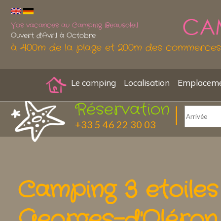
Vos vacances au Camping Beausoleil
Ouvert d'Avril à Octobre
à 400m de la plage et 200m des commerces
Le camping
Localisation
Emplacemen
Réservation
+33 5 46 22 30 03
Camping 3 etoiles
Georges-d'Oléron