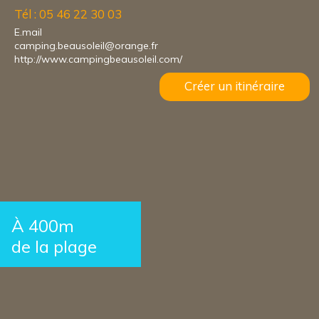
Tél : 05 46 22 30 03
E.mail
camping.beausoleil@orange.fr
http://www.campingbeausoleil.com/
Créer un itinéraire
À 400m
de la plage