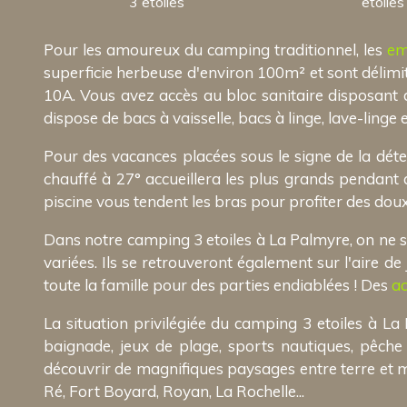
3 etoiles
etoiles
Pour les amoureux du camping traditionnel, les
em
superficie herbeuse d'environ 100m² et sont délim
10A. Vous avez accès au bloc sanitaire disposant d
dispose de bacs à vaisselle, bacs à linge, lave-linge 
Pour des vacances placées sous le signe de la déte
chauffé à 27° accueillera les plus grands pendant q
piscine vous tendent les bras pour profiter des doux
Dans notre camping 3 etoiles à La Palmyre, on ne s'
variées. Ils se retrouveront également sur l'aire d
toute la famille pour des parties endiablées ! Des
ac
La situation privilégiée du camping 3 etoiles à L
baignade, jeux de plage, sports nautiques, pêche
découvrir de magnifiques paysages entre terre et me
Ré, Fort Boyard, Royan, La Rochelle...