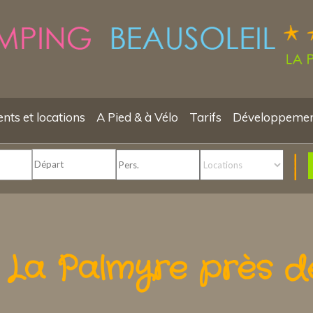
ts et locations
A Pied & à Vélo
Tarifs
Développemen
 La Palmyre près de