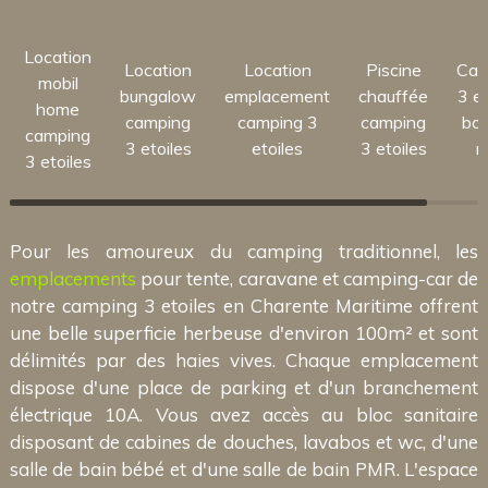
Location
Location
Location
Piscine
Cam
mobil
bungalow
emplacement
chauffée
3 et
home
camping
camping 3
camping
bor
camping
3 etoiles
etoiles
3 etoiles
m
3 etoiles
Pour les amoureux du camping traditionnel, les
emplacements
pour tente, caravane et camping-car de
notre camping 3 etoiles en Charente Maritime offrent
une belle superficie herbeuse d'environ 100m² et sont
délimités par des haies vives. Chaque emplacement
dispose d'une place de parking et d'un branchement
électrique 10A. Vous avez accès au bloc sanitaire
disposant de cabines de douches, lavabos et wc, d'une
salle de bain bébé et d'une salle de bain PMR. L'espace