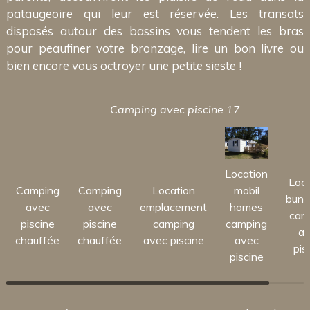
pataugeoire qui leur est réservée. Les transats
disposés autour des bassins vous tendent les bras
pour peaufiner votre bronzage, lire un bon livre ou
bien encore vous octroyer une petite sieste !
Camping avec piscine 17
Location
Loca
Camping
Camping
Location
mobil
bung
avec
avec
emplacement
homes
cam
piscine
piscine
camping
camping
av
chauffée
chauffée
avec piscine
avec
pis
piscine