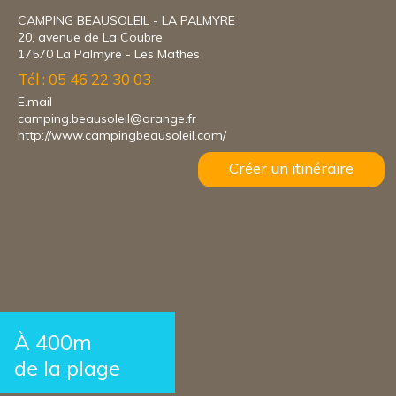
CAMPING BEAUSOLEIL - LA PALMYRE
20, avenue de La Coubre
17570 La Palmyre - Les Mathes
Tél : 05 46 22 30 03
E.mail
camping.beausoleil@orange.fr
http://www.campingbeausoleil.com/
Créer un itinéraire
À 400m
de la plage