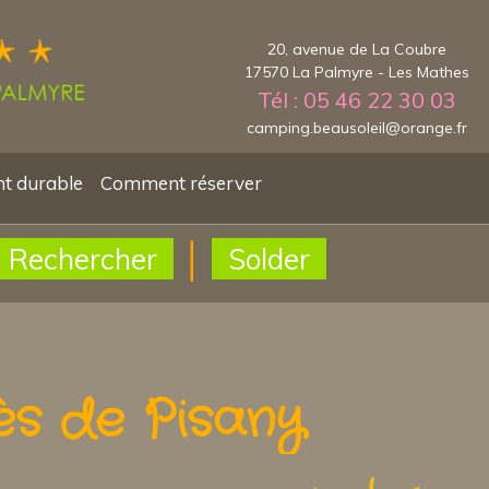
20, avenue de La Coubre
17570 La Palmyre - Les Mathes
Tél : 05 46 22 30 03
camping.beausoleil@orange.fr
t durable
Comment réserver
Rechercher
Solder
ès de Pisany