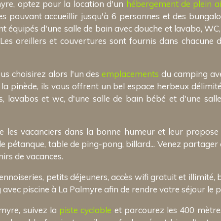
yre, optez pour la location d'un
hébergement de plein ai
pouvant accueillir jusqu'à 6 personnes et des bungalo
t équipés d'une salle de bain avec douche et lavabo, WC, 
. Les oreillers et couvertures sont fournis dans chacune
us choisirez alors l'un des
emplacements
du camping avec
a pinède, ils vous offrent un bel espace herbeux délimit
, lavabos et wc, d'une salle de bain bébé et d'une sal
le les vacanciers dans la bonne humeur et leur propos
n de pétanque, table de ping-pong, billard... Venez partage
nirs de vacances.
iseries, petits déjeuners, accès wifi gratuit et illimité, b
avec piscine à La Palmyre afin de rendre votre séjour le p
myre, suivez la
piste cyclable
et parcourez les 400 mètres 