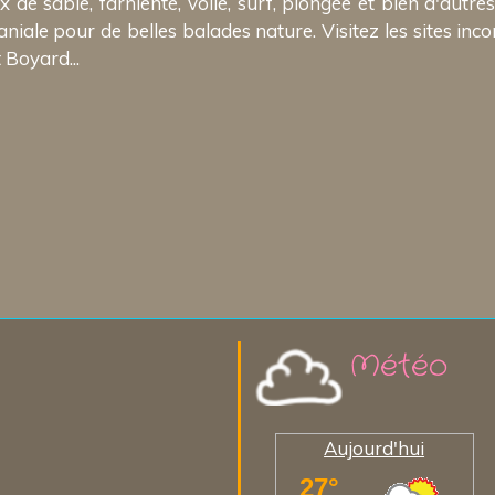
e sable, farniente, voile, surf, plongée et bien d'autres 
iale pour de belles balades nature. Visitez les sites inc
 Boyard...
Météo
Aujourd'hui