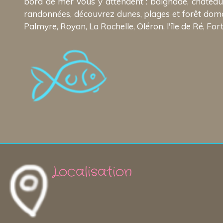
bord de mer vous y attendent : baignade, châteaux d
randonnées, découvrez dunes, plages et forêt doman
Palmyre, Royan, La Rochelle, Oléron, l'île de Ré, Fort
Localisation