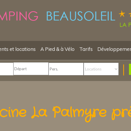
ts et locations
A Pied & à Vélo
Tarifs
Développemen
cine La Palmyre pr