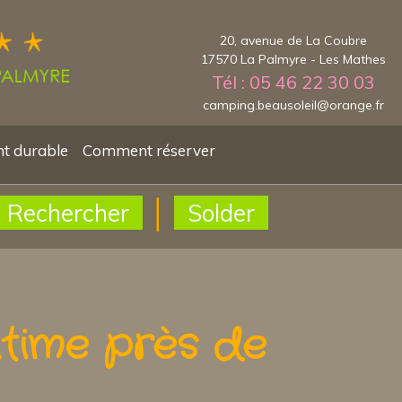
20, avenue de La Coubre
17570 La Palmyre - Les Mathes
Tél : 05 46 22 30 03
camping.beausoleil@orange.fr
t durable
Comment réserver
Rechercher
Solder
time près de