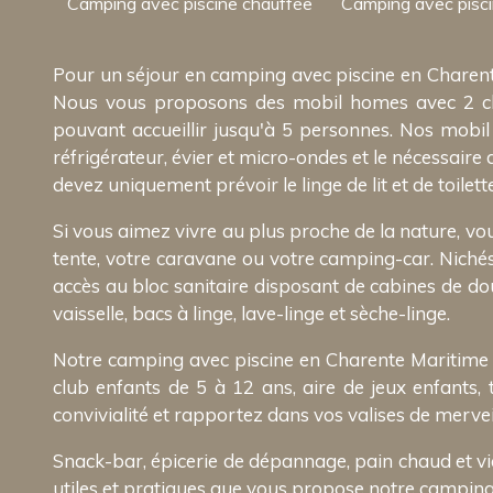
Camping avec piscine chauffée
Camping avec pisc
Pour un séjour en camping avec piscine en Charent
Nous vous proposons des mobil homes avec 2 cha
pouvant accueillir jusqu'à 5 personnes. Nos mobil
réfrigérateur, évier et micro-ondes et le nécessaire 
devez uniquement prévoir le linge de lit et de toilette
Si vous aimez vivre au plus proche de la nature, vou
tente, votre caravane ou votre camping-car. Nichés
accès au bloc sanitaire disposant de cabines de do
vaisselle, bacs à linge, lave-linge et sèche-linge.
Notre camping avec piscine en Charente Maritime 
club enfants de 5 à 12 ans, aire de jeux enfants,
convivialité et rapportez dans vos valises de merve
Snack-bar, épicerie de dépannage, pain chaud et vienno
utiles et pratiques que vous propose notre camping 