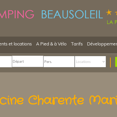
ts et locations
A Pied & à Vélo
Tarifs
Développemen
cine Charente Mari