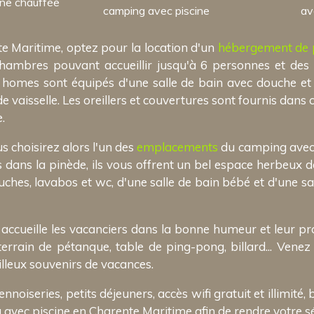
ine chauffée
camping avec piscine
av
e Maritime, optez pour la location d'un
hébergement de p
mbres pouvant accueillir jusqu'à 6 personnes et des 
 homes sont équipés d'une salle de bain avec douche et
de vaisselle. Les oreillers et couvertures sont fournis dan
.
s choisirez alors l'un des
emplacements
du camping avec p
 dans la pinède, ils vous offrent un bel espace herbeux d
uches, lavabos et wc, d'une salle de bain bébé et d'une sa
accueille les vacanciers dans la bonne humeur et leur p
 terrain de pétanque, table de ping-pong, billard... Ve
illeux souvenirs de vacances.
iseries, petits déjeuners, accès wifi gratuit et illimité, b
avec piscine en Charente Maritime afin de rendre votre sé