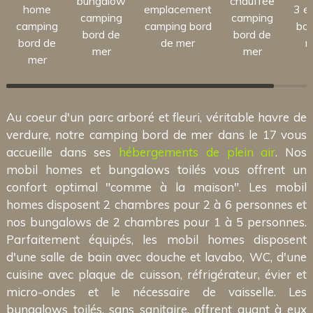
bungalow
chauffée
home
emplacement
3 et
camping
camping
camping
camping bord
bor
bord de
bord de
bord de
de mer
m
mer
mer
mer
Au coeur d'un parc arboré et fleuri, véritable havre de
verdure, notre camping bord de mer dans le 17 vous
accueille dans ses
hébergements de plein air
. Nos
mobil homes et bungalows toilés vous offrent un
confort optimal "comme à la maison". Les mobil
homes disposent 2 chambres pour 2 à 6 personnes et
nos bungalows de 2 chambres pour 1 à 5 personnes.
Parfaitement équipés, les mobil homes disposent
d'une salle de bain avec douche et lavabo, WC, d'une
cuisine avec plaque de cuisson, réfrigérateur, évier et
micro-ondes et le nécessaire de vaisselle. Les
bungalows toilés, sans sanitaire, offrent quant à eux