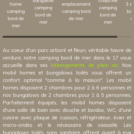
bungalow
chauffée
home
emplacement
3 et
camping
camping
camping
camping bord
bor
bord de
bord de
bord de
de mer
m
mer
mer
mer
Au coeur d'un parc arboré et fleuri, véritable havre de
verdure, notre camping bord de mer dans le 17 vous
accueille dans ses
hébergements de plein air
. Nos
mobil homes et bungalows toilés vous offrent un
confort optimal "comme à la maison". Les mobil
homes disposent 2 chambres pour 2 à 6 personnes et
nos bungalows de 2 chambres pour 1 à 5 personnes.
Parfaitement équipés, les mobil homes disposent
d'une salle de bain avec douche et lavabo, WC, d'une
cuisine avec plaque de cuisson, réfrigérateur, évier et
micro-ondes et le nécessaire de vaisselle. Les
bungalows toilés, sans sanitaire, offrent quant à eux