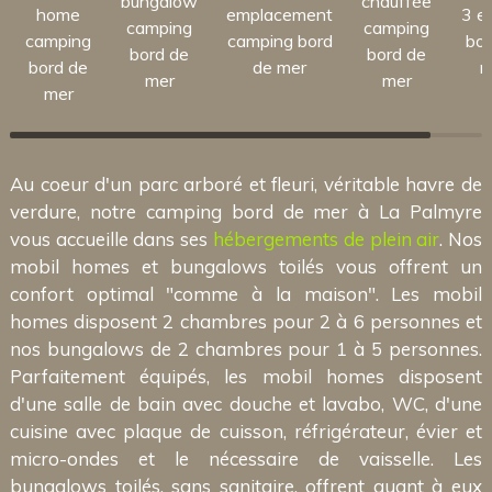
bungalow
chauffée
home
emplacement
3 et
camping
camping
camping
camping bord
bor
bord de
bord de
bord de
de mer
m
mer
mer
mer
Au coeur d'un parc arboré et fleuri, véritable havre de
verdure, notre camping bord de mer à La Palmyre
vous accueille dans ses
hébergements de plein air
. Nos
mobil homes et bungalows toilés vous offrent un
confort optimal "comme à la maison". Les mobil
homes disposent 2 chambres pour 2 à 6 personnes et
nos bungalows de 2 chambres pour 1 à 5 personnes.
Parfaitement équipés, les mobil homes disposent
d'une salle de bain avec douche et lavabo, WC, d'une
cuisine avec plaque de cuisson, réfrigérateur, évier et
micro-ondes et le nécessaire de vaisselle. Les
bungalows toilés, sans sanitaire, offrent quant à eux