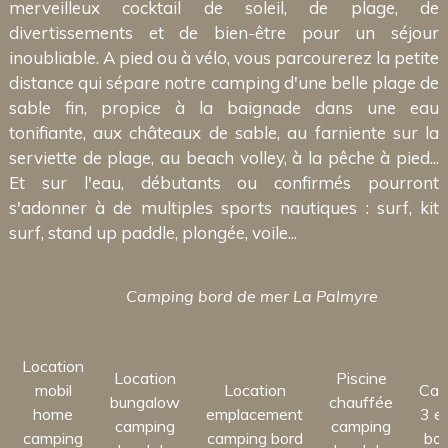
merveilleux cocktail de soleil, de plage, de
divertissements et de bien-être pour un séjour
inoubliable. A pied ou à vélo, vous parcourerez la petite
distance qui sépare notre camping d'une belle plage de
sable fin, propice à la baignade dans une eau
tonifiante, aux châteaux de sable, au farniente sur la
serviette de plage, au beach volley, à la pêche à pied...
Et sur l'eau, débutants ou confirmés pourront
s'adonner à de multiples sports nautiques : surf, kit
surf, stand up paddle, plongée, voile...
Camping bord de mer La Palmyre
Location
Location
Piscine
mobil
Location
Cam
bungalow
chauffée
home
emplacement
3 et
camping
camping
camping
camping bord
bor