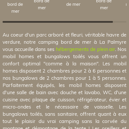
bord de
bord de
bord de
de mer
m
mer
mer
mer
Au coeur d'un parc arboré et fleuri, véritable havre de
verdure, notre camping bord de mer à La Palmyre
vous accueille dans ses
hébergements de plein air
. Nos
mobil homes et bungalows toilés vous offrent un
confort optimal "comme à la maison". Les mobil
homes disposent 2 chambres pour 2 à 6 personnes et
nos bungalows de 2 chambres pour 1 à 5 personnes.
Parfaitement équipés, les mobil homes disposent
d'une salle de bain avec douche et lavabo, WC, d'une
cuisine avec plaque de cuisson, réfrigérateur, évier et
micro-ondes et le nécessaire de vaisselle. Les
bungalows toilés, sans sanitaire, offrent quant à eux
tout le plaisir du vrai camping sans la corvée du
montage et démontage de la tente ! Les oreillers et