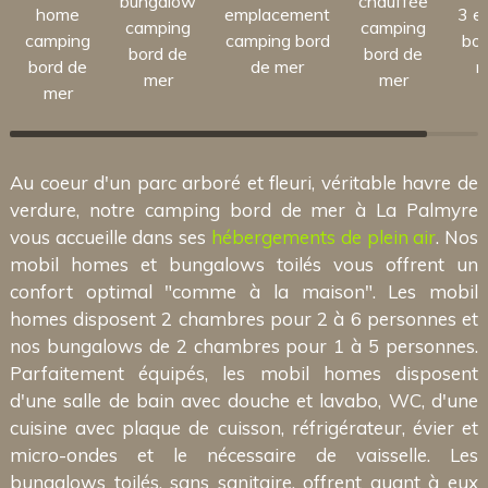
bungalow
chauffée
home
emplacement
3 et
camping
camping
camping
camping bord
bor
bord de
bord de
bord de
de mer
m
mer
mer
mer
Au coeur d'un parc arboré et fleuri, véritable havre de
verdure, notre camping bord de mer à La Palmyre
vous accueille dans ses
hébergements de plein air
. Nos
mobil homes et bungalows toilés vous offrent un
confort optimal "comme à la maison". Les mobil
homes disposent 2 chambres pour 2 à 6 personnes et
nos bungalows de 2 chambres pour 1 à 5 personnes.
Parfaitement équipés, les mobil homes disposent
d'une salle de bain avec douche et lavabo, WC, d'une
cuisine avec plaque de cuisson, réfrigérateur, évier et
micro-ondes et le nécessaire de vaisselle. Les
bungalows toilés, sans sanitaire, offrent quant à eux