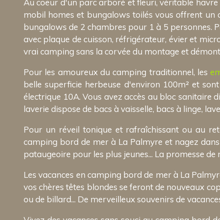
Au coeur d'un parc arboré et fleuri, véritable hav
mobil homes et bungalows toilés vous offrent un
bungalows de 2 chambres pour 1 à 5 personnes. Par
avec plaque de cuisson, réfrigérateur, évier et micro
vrai camping sans la corvée du montage et démontage
Pour les amoureux du camping traditionnel, les
em
belle superficie herbeuse d'environ 100m² et son
électrique 10A. Vous avez accès au bloc sanitaire 
laverie dispose de bacs à vaisselle, bacs à linge, lave
Pour un réveil tonique et rafraîchissant ou au r
camping bord de mer à La Palmyre et nagez dans un
pataugeoire pour les plus jeunes... La promesse de
Les vacances en camping bord de mer à La Palmyre so
vos chères têtes blondes se feront de nouveaux copa
ou de billard... De merveilleux souvenirs de vacance
Vivez des vacances sans souci au camping bord d