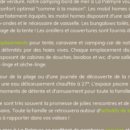
re de verdure, notre camping bord de mer à La Palmyre vou
 confort optimal "comme à la maison". Les mobil homes 
faitement équipés, les mobil homes disposent d'une sall
-ondes et le nécessaire de vaisselle. Les bungalows toilés, 
 de la tente ! Les oreillers et couvertures sont fournis d
placements
pour tente, caravane et camping-car de no
t délimités par des haies vives. Chaque emplacement d
disposant de cabines de douches, lavabos et wc, d'une sall
-linge et sèche-linge.
etour de la plage ou d'une journée de découverte de la
e eau délicieusement chauffée à 27°. L'espace piscine 
 moments de détente et d'amusement pour toute la famille
nt très souvent la promesse de jolies rencontres et de be
ins. Toute la famille se retrouvera autour d'
activités de l
s à rapporter dans vos valises !
e mer à La Palmyre en profitant de nombreux
services
et