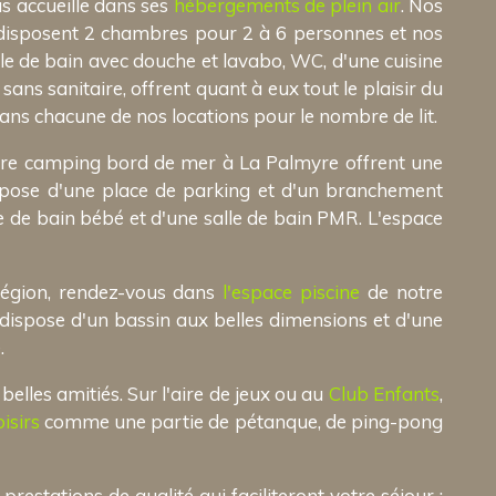
s accueille dans ses
hébergements de plein air
. Nos
disposent 2 chambres pour 2 à 6 personnes et nos
e de bain avec douche et lavabo, WC, d'une cuisine
sans sanitaire, offrent quant à eux tout le plaisir du
ans chacune de nos locations pour le nombre de lit.
tre camping bord de mer à La Palmyre offrent une
ispose d'une place de parking et d'un branchement
e de bain bébé et d'une salle de bain PMR. L'espace
 région, rendez-vous dans
l'espace piscine
de notre
dispose d'un bassin aux belles dimensions et d'une
.
lles amitiés. Sur l'aire de jeux ou au
Club Enfants
,
oisirs
comme une partie de pétanque, de ping-pong
 prestations de qualité qui faciliteront votre séjour :