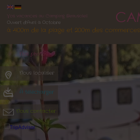
Vos vacances au Camping Beausoleil
Ouvert d'Avril à Octobre
à 400m de la plage et 200m des commerces
Nos photos
Nous localiser
À télécharger
Nous contacter