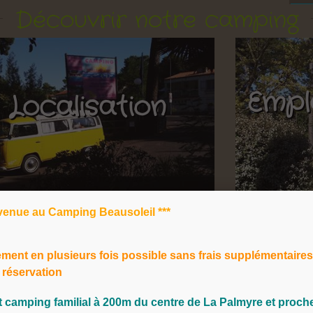
re camping vous permettra d'oublier votre voiture
Découvrir notre camping
iter à pied ou à vélo de la plage, des sentiers de
s, des restaurants et des nombreuses animations
t bungalows à La Palmyre
Empl
Localisation
lacements
pour tente, caravane ou camping-car
ettent de camper en toute tranquillité.
-homes
et nos
bungalows toilés
vous offrant un
r jusqu'à 5 personnes.
ille
venue au Camping Beausoleil ***
nvite à partager en famille et entre amis une
ffée, pataugeoire, mini-club enfants, aire de jeux,
ement en plusieurs fois
possible sans frais supplémentaire
 réservation
ivilégiée à La Palmyre, posez vos valises et oubliez
it camping familial à
200m du centre de La Palmyre et proch