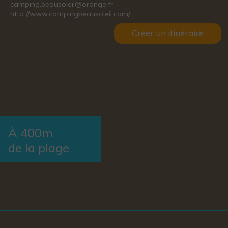
camping.beausoleil@orange.fr
http://www.campingbeausoleil.com/
Créer un itinéraire
À 400m
de la plage