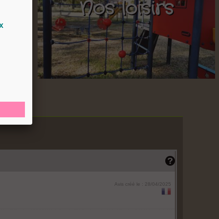
Nos loisirs
s
x