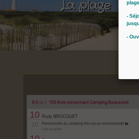
La plage
la voiture le temps de votre séjour. Ic
plage
les commerces, les restaurants, les a
- Séj
jusqu
En pleine nature
Les plages de sable fin, des kilomè
- Ouv
Palmyre, vous attendent et vous pr