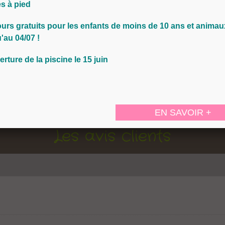
Infos pratique
i, tout se fait à pied ou à vélo : la plage, le marché,
s à pied
nimations estivales...
ours
gratuits pour les
enfants de moins de 10 ans et animau
'au 04/07 !
tres de pistes cyclables sous les pins Le Zoo de La
erture de la piscine le 15 juin
omettent de merveilleux souvenirs de vacances.
EN SAVOIR +
Les avis clients