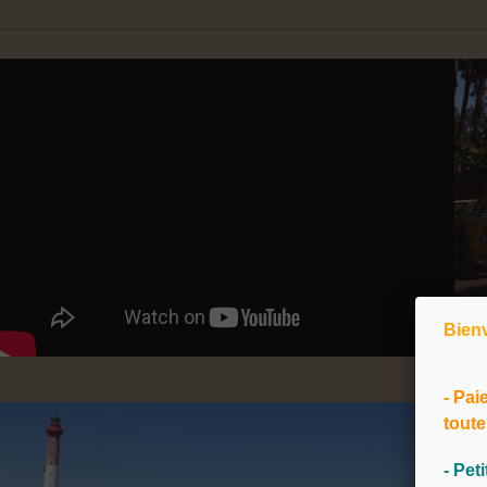
La situation exceptionnelle de not
le temps de votre séjour et de prof
balades, du marché, des commerce
proposées l'été.
Emplacements camping, mobil homes e
Sur 4 hectares de pinède, des
emp
alternant ombre et soleil vous perm
Découvrez égalements nos
mobil
confort optimal et pouvant accueilli
Des vacances détente pour toute la fam
Bien
Le Camping Beausoleil *** vous i
multitude d'activités : piscine chau
- Pai
terrain de pétanque...
toute
Venez profiter de notre situation pr
- Pet